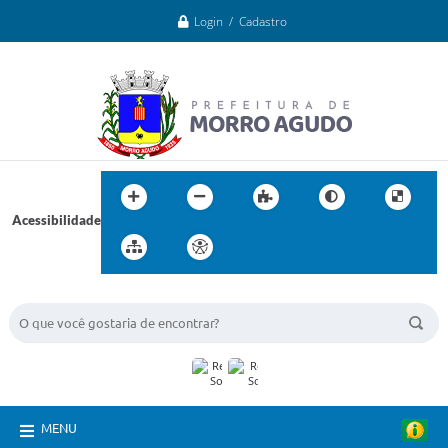
Login / Cadastro
Acessibilidade
BUSCA DO SITE:
MENU