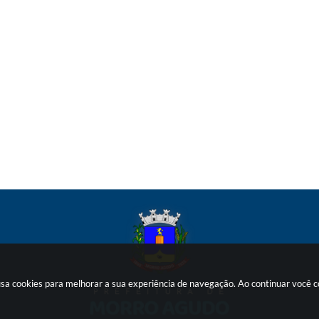
 usa cookies para melhorar a sua experiência de navegação. Ao continuar você