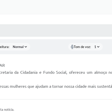
 MÍDIAS
RECEBA NOTÍCIAS
eitura:
Tom de voz:
MAR
 Secretaria da Cidadania e Fundo Social, ofereceu um almoç
ssas mulheres que ajudam a tornar nossa cidade mais sustentá
ta notícia.