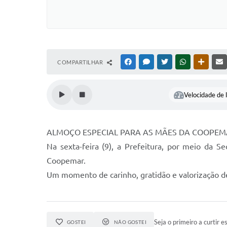
COMPARTILHAR
FACEBOOK
MESSENGER
TWITTER
WHATSAPP
OUTRAS
Velocidade de l
ALMOÇO ESPECIAL PARA AS MÃES DA COOPE
Na sexta-feira (9), a Prefeitura, por meio da
Coopemar.
Um momento de carinho, gratidão e valorização de
Seja o primeiro a curtir es
GOSTEI
NÃO GOSTEI