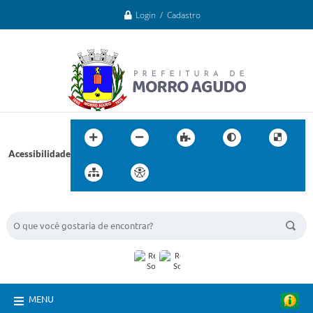
Login / Cadastro
Acessibilidade
BUSCA DO SITE:
MENU