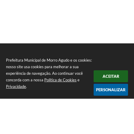
Prefeitura Municipal de Morro Agudo e os cookies:
nosso site usa cookies para melhorar a sua
experiência de navegação. Ao continuar você
ACEITAR
concorda com a nossa
Política de Cookies
e
Privacidade
.
PERSONALIZAR
Telefone: (16) 3851-1400
Endereço: Praça Martinico Prado, nº 1626 | CEP: 14640-000
Atendimento de Segunda-feira a Sexta-feira das 08h às 17h
Prefeitura Municipal de Morro Agudo