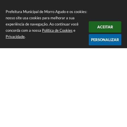
Prefeitura Municipal de Morro Agudo e os cookies:
nosso site usa cookies para melhorar a sua
experiência de navegação. Ao continuar você
ACEITAR
concorda com a nossa
Política de Cookies
e
Privacidade
.
PERSONALIZAR
Telefone: (16) 3851-1400
Endereço: Praça Martinico Prado, nº 1626 | CEP: 14640-000
Atendimento de Segunda-feira a Sexta-feira das 08h às 17h
Prefeitura Municipal de Morro Agudo
Versão do Sistema:
3.5.3 - 19/06/2026
Portal atualizado em:
06/08/2026 14:56
Dados Abertos