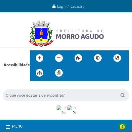
Login / Cadastro
Acessibilidade
BUSCA DO SITE:
MENU