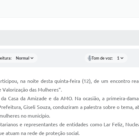
 MÍDIAS
RECEBA NOTÍCIAS
eitura:
Tom de voz:
articipou, na noite desta quinta-feira (12), de um encontro 
 Valorização das Mulheres”.
, da Casa da Amizade e da AMO. Na ocasião, a primeira-dama e
 Prefeitura, Giseli Souza, conduziram a palestra sobre o tema,
 mulheres no município.
otarianos e representantes de entidades como Lar Feliz, Nuc
que atuam na rede de proteção social.