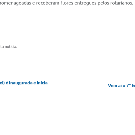
 homenageadas e receberam flores entregues pelos rotarianos.
ta notícia.
l) é inaugurada e inicia
Vem aí o 7º 