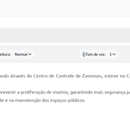
 MÍDIAS
RECEBA NOTÍCIAS
eitura:
Tom de voz:
uando através do Centro de Controle de Zoonoses, esteve no C
evenir a proliferação de insetos, garantindo mais segurança par
de e na manutenção dos espaços públicos.