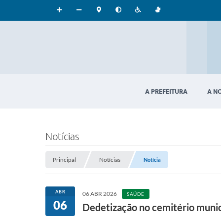
A PREFEITURA
A N
Notícias
Principal
Notícias
Notícia
ABR
06 ABR 2026
SAÚDE
06
Dedetização no cemitério munic