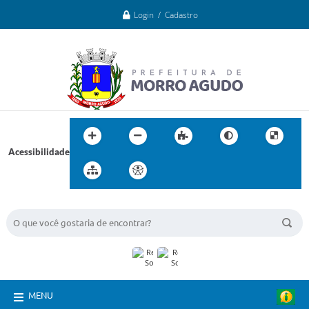
Login / Cadastro
Acessibilidade
BUSCA DO SITE:
MENU