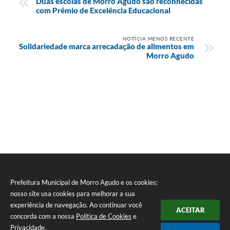
Duas escolas de Morro Agudo são reconhecidas
com Prêmio de Excelência Educacional
NOTÍCIA MENOS RECENTE
Solidariedade marca arrecadação de alimentos em
Morro Agudo
Prefeitura Municipal de Morro Agudo e os cookies:
nosso site usa cookies para melhorar a sua
experiência de navegação. Ao continuar você
ACEITAR
concorda com a nossa
Política de Cookies
e
Privacidade
.