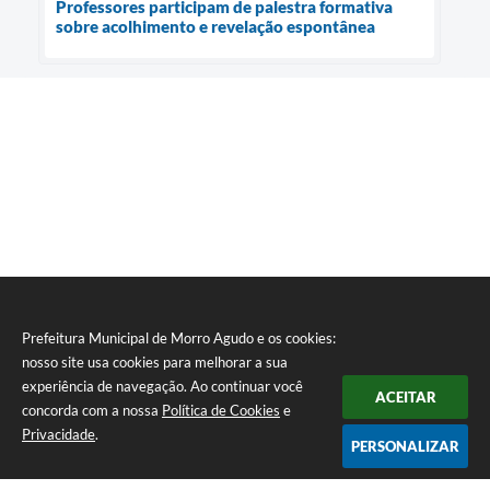
Professores participam de palestra formativa
sobre acolhimento e revelação espontânea
Prefeitura Municipal de Morro Agudo e os cookies:
nosso site usa cookies para melhorar a sua
experiência de navegação. Ao continuar você
ACEITAR
concorda com a nossa
Política de Cookies
e
Privacidade
.
PERSONALIZAR