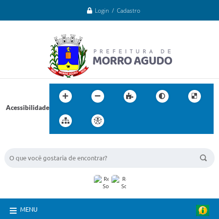
Login / Cadastro
Acessibilidade
BUSCA DO SITE:
MENU