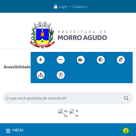
Login / Cadastro
Acessibilidade
BUSCA DO SITE:
MENU