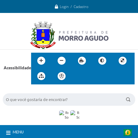
Login / Cadastro
Acessibilidade
BUSCA DO SITE:
MENU