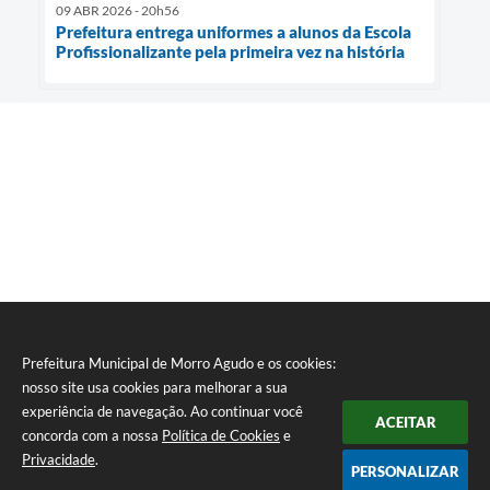
09 ABR 2026 - 20h56
Prefeitura entrega uniformes a alunos da Escola
Profissionalizante pela primeira vez na história
Prefeitura Municipal de Morro Agudo e os cookies:
nosso site usa cookies para melhorar a sua
experiência de navegação. Ao continuar você
ACEITAR
concorda com a nossa
Política de Cookies
e
Privacidade
.
PERSONALIZAR