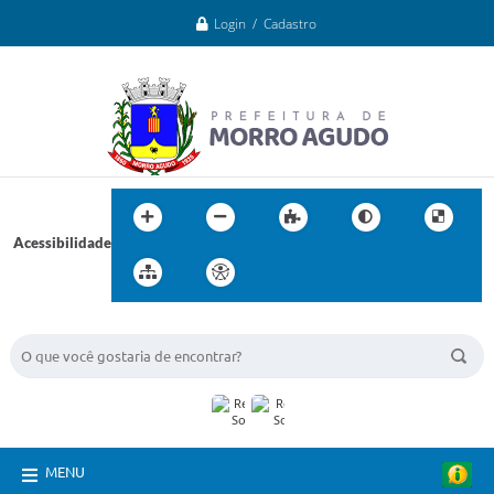
Login / Cadastro
Acessibilidade
BUSCA DO SITE:
MENU