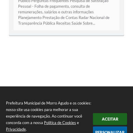
Público Perguntas Frequentes Pesquisa de Satisfação
Pessoal - Folha de pagamento, consulta de
remunerações, salários e outras informações
Planejamento Prestação de Contas Radar Nacional de
Transparência Pública Receitas Saúde Sobre...
Prefeitura Municipal de Morro Agudo e os cookies:
nosso site usa cookies para melhorar a sua
experiência de navegação. Ao continuar você
ACEITAR
concorda com a nossa
Política de Cookies
e
Privacidade
.
PERSONALIZAR