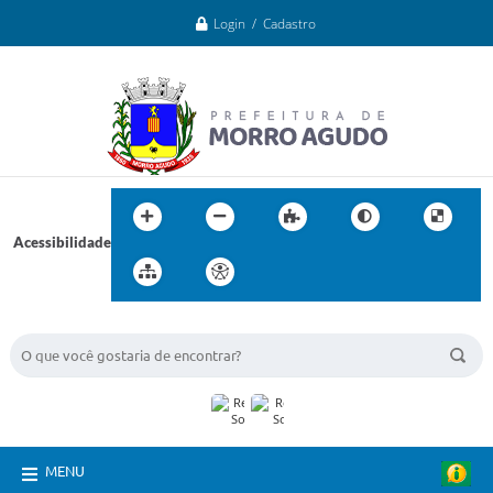
Login / Cadastro
Acessibilidade
BUSCA DO SITE:
MENU