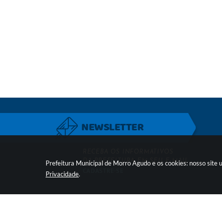
NEWSLETTER
RECEBA OS INFORMATIVOS
DA PREFEITURA EM SEU E-MAIL
Prefeitura Municipal de Morro Agudo e os cookies: nosso site
CADASTRE-SE
Privacidade
.
LOCALIZAÇÃO