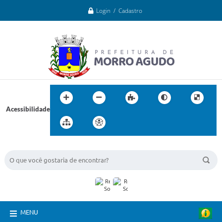
Login / Cadastro
Acessibilidade
BUSCA DO SITE:
MENU