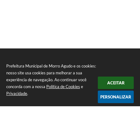
Prefeitura Municipal de Morro Agudo e os cookies:
nosso site usa cookies para melhorar a sua
experiência de navegação. Ao continuar você
ACEITAR
concorda com a nossa
Política de Cookies
e
Privacidade
.
PERSONALIZAR
Telefone: (16) 3851-1400
Endereço: Praça Martinico Prado, nº 1626 | CEP: 14640-000
Atendimento de Segunda-feira a Sexta-feira das 08h às 17h
Prefeitura Municipal de Morro Agudo