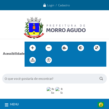
Login / Cadastro
Acessibilidade
BUSCA DO SITE:
MENU