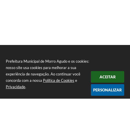
Prefeitura Municipal de Morro Agudo e os cookies:
nosso site usa cookies para melhorar a sua
experiência de navegação. Ao continuar você
ACEITAR
concorda com a nossa
Política de Cookies
e
Privacidade
.
PERSONALIZAR
Telefone: (16) 3851-1400
Endereço: Praça Martinico Prado, nº 1626 | CEP: 14640-000
Atendimento de Segunda-feira a Sexta-feira das 08h às 17h
Prefeitura Municipal de Morro Agudo