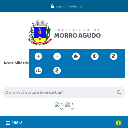
Login / Cadastro
Acessibilidade
BUSCA DO SITE:
MENU