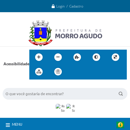
Login / Cadastro
Acessibilidade
BUSCA DO SITE:
MENU