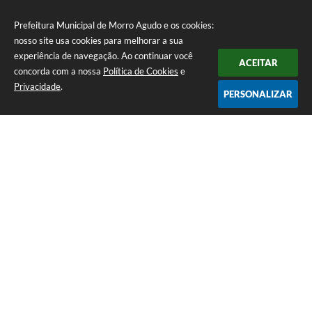
Prefeitura Municipal de Morro Agudo e os cookies:
nosso site usa cookies para melhorar a sua
experiência de navegação. Ao continuar você
ACEITAR
concorda com a nossa
Política de Cookies
e
Privacidade
.
PERSONALIZAR
Telefone: (16) 3851-1400
Endereço: Praça Martinico Prado, nº 1626 | CEP: 14640-000
Atendimento de Segunda-feira a Sexta-feira das 08h às 17h
Prefeitura Municipal de Morro Agudo
Versão do Sistema:
3.5.3 - 19/06/2026
Portal atualizado em:
07/08/2026 07:24
Dados Abertos