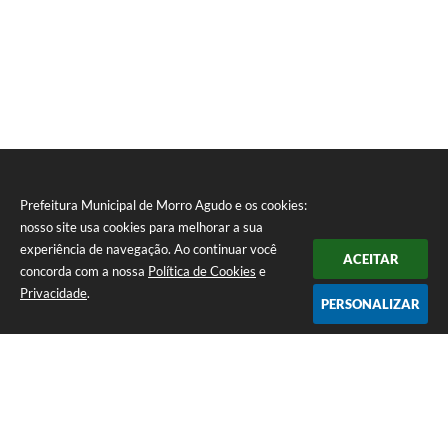
Prefeitura Municipal de Morro Agudo e os cookies:
nosso site usa cookies para melhorar a sua
experiência de navegação. Ao continuar você
ACEITAR
concorda com a nossa
Política de Cookies
e
Privacidade
.
PERSONALIZAR
Telefone: (16) 3851-1400
Endereço: Praça Martinico Prado, nº 1626 | CEP: 14640-000
Atendimento de Segunda-feira a Sexta-feira das 08h às 17h
Prefeitura Municipal de Morro Agudo