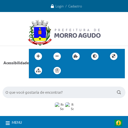
Login / Cadastro
Acessibilidade
BUSCA DO SITE:
MENU