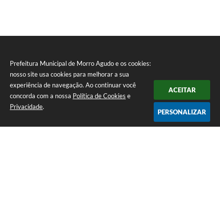
Prefeitura Municipal de Morro Agudo e os cookies:
nosso site usa cookies para melhorar a sua
experiência de navegação. Ao continuar você
ACEITAR
concorda com a nossa
Política de Cookies
e
Privacidade
.
PERSONALIZAR
Telefone: (16) 3851-1400
Endereço: Praça Martinico Prado, nº 1626 | CEP: 14640-000
Atendimento de Segunda-feira a Sexta-feira das 08h às 17h
Prefeitura Municipal de Morro Agudo
Versão do Sistema:
3.5.3 - 19/06/2026
Portal atualizado em:
07/08/2026 07:24