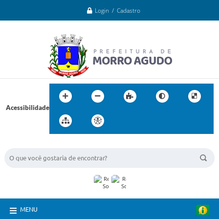
Login / Cadastro
Acessibilidade
BUSCA DO SITE:
MENU