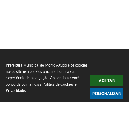
Prefeitura Municipal de Morro Agudo e os cookies:
nosso site usa cookies para melhorar a sua
experiência de navegação. Ao continuar você
ACEITAR
concorda com a nossa
Política de Cookies
e
Privacidade
.
PERSONALIZAR
Telefone: (16) 3851-1400
Endereço: Praça Martinico Prado, nº 1626 | CEP: 14640-000
Atendimento de Segunda-feira a Sexta-feira das 08h às 17h
Prefeitura Municipal de Morro Agudo