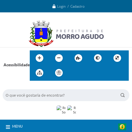
Login / Cadastro
Acessibilidade
BUSCA DO SITE:
MENU