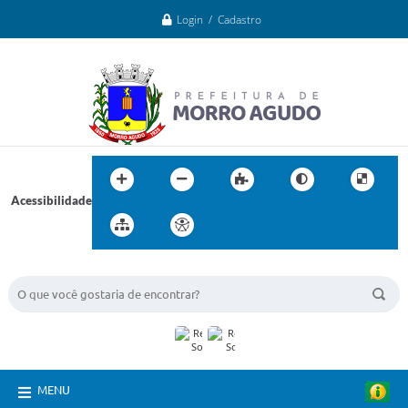
Login / Cadastro
Acessibilidade
BUSCA DO SITE:
MENU