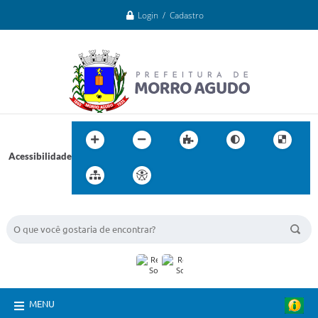
Login / Cadastro
Acessibilidade
BUSCA DO SITE:
MENU