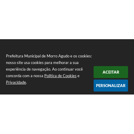
Prefeitura Municipal de Morro Agudo e os cookies:
nosso site usa cookies para melhorar a sua
experiência de navegação. Ao continuar você
ACEITAR
concorda com a nossa
Política de Cookies
e
Privacidade
.
PERSONALIZAR
Telefone: (16) 3851-1400
Endereço: Praça Martinico Prado, nº 1626 | CEP: 14640-000
Atendimento de Segunda-feira a Sexta-feira das 08h às 17h
Prefeitura Municipal de Morro Agudo