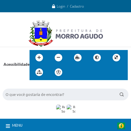
Login / Cadastro
Acessibilidade
BUSCA DO SITE:
MENU