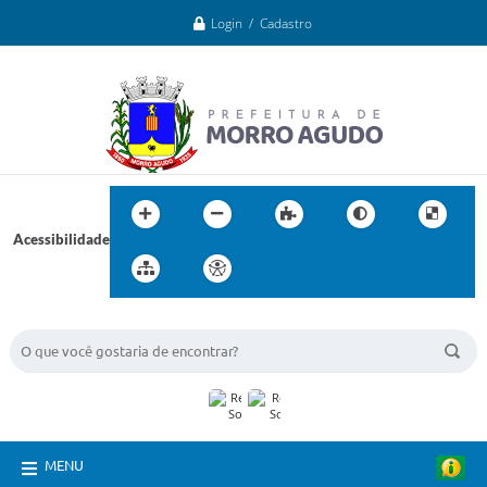
Login / Cadastro
Acessibilidade
BUSCA DO SITE:
MENU