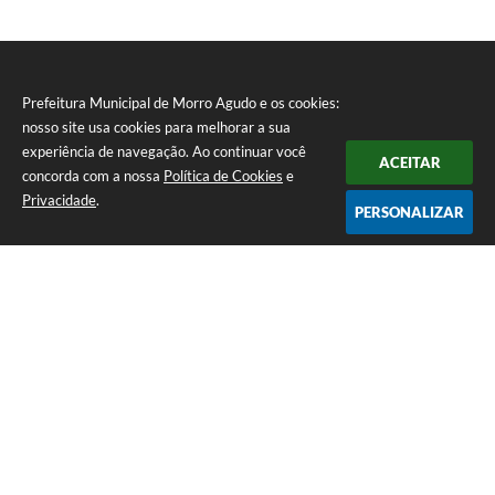
Prefeitura Municipal de Morro Agudo e os cookies:
nosso site usa cookies para melhorar a sua
experiência de navegação. Ao continuar você
ACEITAR
concorda com a nossa
Política de Cookies
e
Privacidade
.
PERSONALIZAR
Telefone: (16) 3851-1400
Endereço: Praça Martinico Prado, nº 1626 | CEP: 14640-000
Atendimento de Segunda-feira a Sexta-feira das 08h às 17h
Prefeitura Municipal de Morro Agudo
Versão do Sistema:
3.5.3 - 19/06/2026
Portal atualizado em:
07/08/2026 07:24
Dados Abertos