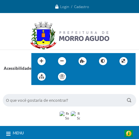
Login / Cadastro
Acessibilidade
BUSCA DO SITE:
MENU