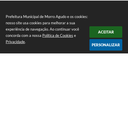
Prefeitura Municipal de Morro Agudo e os cookies:
nosso site usa cookies para melhorar a sua
experiência de navegação. Ao continuar você
ACEITAR
concorda com a nossa
Política de Cookies
e
Privacidade
.
PERSONALIZAR
Telefone: (16) 3851-1400
Endereço: Praça Martinico Prado, nº 1626 | CEP: 14640-000
Atendimento de Segunda-feira a Sexta-feira das 08h às 17h
Prefeitura Municipal de Morro Agudo
Versão do Sistema:
3.5.3 - 19/06/2026
Portal atualizado em:
05/08/2026 14:48
Dados Abertos