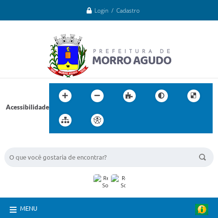
Login / Cadastro
Acessibilidade
BUSCA DO SITE:
MENU