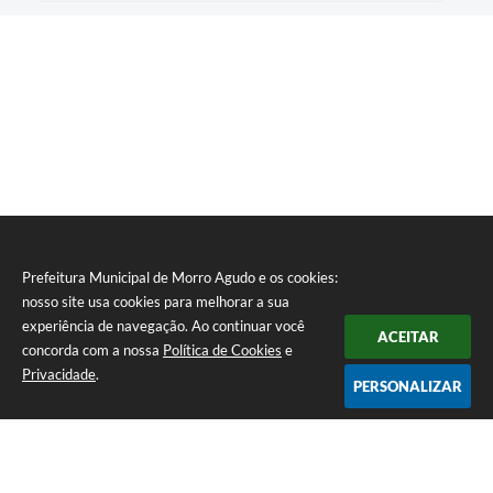
Prefeitura Municipal de Morro Agudo e os cookies:
nosso site usa cookies para melhorar a sua
experiência de navegação. Ao continuar você
ACEITAR
concorda com a nossa
Política de Cookies
e
Privacidade
.
PERSONALIZAR
Telefone: (16) 3851-1400
Endereço: Praça Martinico Prado, nº 1626 | CEP: 14640-000