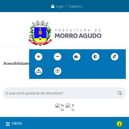
Login / Cadastro
Acessibilidade
BUSCA DO SITE:
MENU