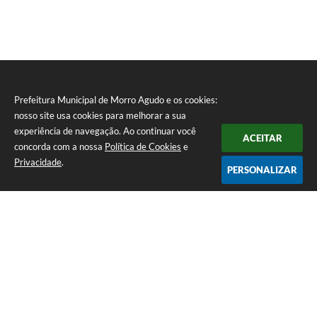
Prefeitura Municipal de Morro Agudo e os cookies:
nosso site usa cookies para melhorar a sua
experiência de navegação. Ao continuar você
ACEITAR
concorda com a nossa
Política de Cookies
e
Privacidade
.
PERSONALIZAR
Telefone: (16) 3851-1400
Endereço: Praça Martinico Prado, nº 1626 | CEP: 14640-000
Atendimento de Segunda-feira a Sexta-feira das 08h às 17h
Prefeitura Municipal de Morro Agudo
Versão do Sistema:
3.5.3 - 19/06/2026