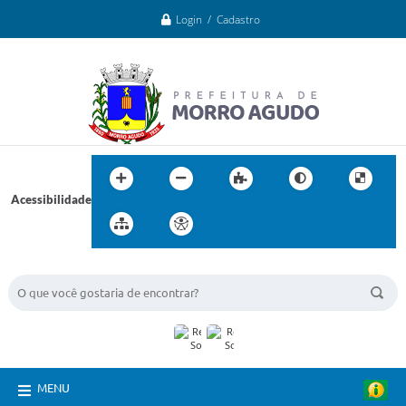
Login / Cadastro
Acessibilidade
BUSCA DO SITE:
MENU