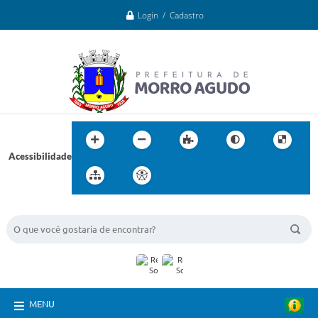
Login / Cadastro
Acessibilidade
BUSCA DO SITE:
MENU