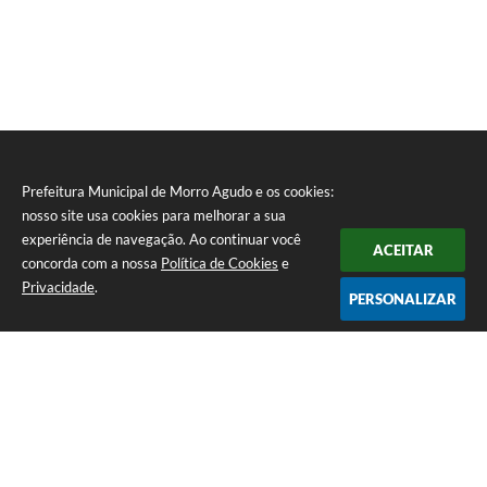
Prefeitura Municipal de Morro Agudo e os cookies:
nosso site usa cookies para melhorar a sua
experiência de navegação. Ao continuar você
ACEITAR
concorda com a nossa
Política de Cookies
e
Privacidade
.
PERSONALIZAR
Telefone: (16) 3851-1400
Endereço: Praça Martinico Prado, nº 1626 | CEP: 14640-000
Atendimento de Segunda-feira a Sexta-feira das 08h às 17h
Prefeitura Municipal de Morro Agudo