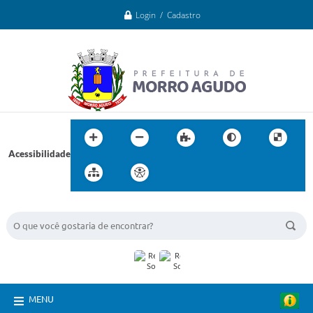
Login / Cadastro
Acessibilidade
BUSCA DO SITE:
MENU