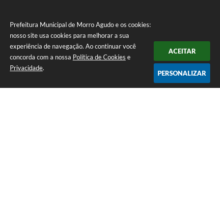
Prefeitura Municipal de Morro Agudo e os cookies:
nosso site usa cookies para melhorar a sua
experiência de navegação. Ao continuar você
ACEITAR
concorda com a nossa
Política de Cookies
e
Privacidade
.
PERSONALIZAR
Telefone: (16) 3851-1400
Endereço: Praça Martinico Prado, nº 1626 | CEP: 14640-000
Atendimento de Segunda-feira a Sexta-feira das 08h às 17h
Prefeitura Municipal de Morro Agudo
Versão do Sistema:
3.5.3 - 19/06/2026
Portal atualizado em:
06/08/2026 09:00
Dados Abertos