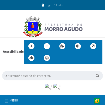
Login / Cadastro
Acessibilidade
BUSCA DO SITE:
MENU