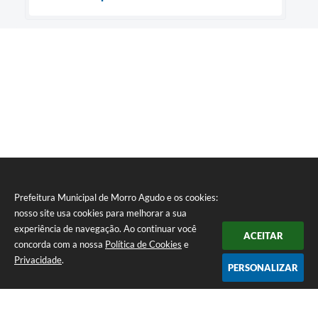
Prefeitura Municipal de Morro Agudo e os cookies:
nosso site usa cookies para melhorar a sua
experiência de navegação. Ao continuar você
ACEITAR
concorda com a nossa
Política de Cookies
e
Privacidade
.
PERSONALIZAR
Telefone: (16) 3851-1400