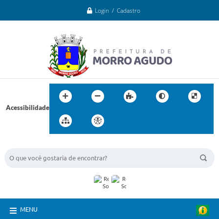
Login / Cadastro
Acessibilidade
BUSCA DO SITE:
MENU