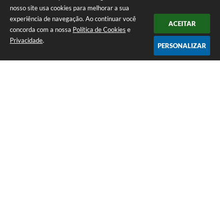
nosso site usa cookies para melhorar a sua
experiência de navegação. Ao continuar você
ACEITAR
concorda com a nossa
Política de Cookies
e
Privacidade
.
PERSONALIZAR
Telefone: (16) 3851-1400
Endereço: Praça Martinico Prado, nº 1626 | CEP: 14640-000
Atendimento de Segunda-feira a Sexta-feira das 08h às 17h
Prefeitura Municipal de Morro Agudo
Versão do Sistema:
3.5.3 - 19/06/2026
Portal atualizado em:
07/08/2026 07:24
Dados Abertos
Copyright Instar - 2006-2026. Todos os direitos reservados -
Instar Tecnologia