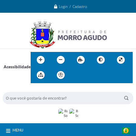
Login / Cadastro
Acessibilidade
BUSCA DO SITE:
MENU