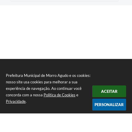
Prefeitura Municipal de Morro Agudo e os cookies:
nosso site usa cookies para melhorar a sua
experiência de navegação. Ao continuar você
ACEITAR
concorda com a nossa
Política de Cookies
e
Privacidade
.
PERSONALIZAR
Telefone: (16) 3851-1400
Endereço: Praça Martinico Prado, nº 1626 | CEP: 14640-000