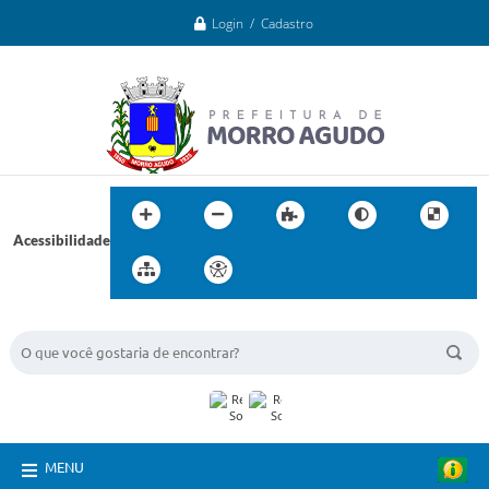
Login / Cadastro
Acessibilidade
BUSCA DO SITE:
MENU