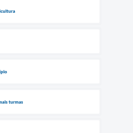
icultura
ípio
mais turmas