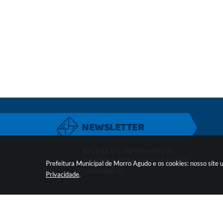
NEWSLETTER
RECEBA OS INFORMATIVOS
DA PREFEITURA EM SEU E-MAIL
Prefeitura Municipal de Morro Agudo e os cookies: nosso site
CADASTRE-SE
Privacidade
.
LOCALIZAÇÃO