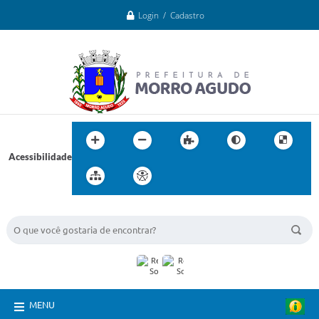
Login / Cadastro
Acessibilidade
BUSCA DO SITE:
MENU