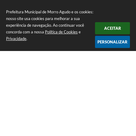
Prefeitura Municipal de Morro Agudo e os cookies:
nosso site usa cookies para melhorar a sua
experiência de navegação. Ao continuar você
ACEITAR
concorda com a nossa
Política de Cookies
e
Privacidade
.
PERSONALIZAR
Telefone: (16) 3851-1400
Endereço: Praça Martinico Prado, nº 1626 | CEP: 14640-000
Atendimento de Segunda-feira a Sexta-feira das 08h às 17h
Prefeitura Municipal de Morro Agudo
Versão do Sistema:
3.5.3 - 19/06/2026
Portal atualizado em:
07/08/2026 07:24
Dados Abertos