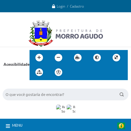
Login / Cadastro
Acessibilidade
BUSCA DO SITE:
MENU