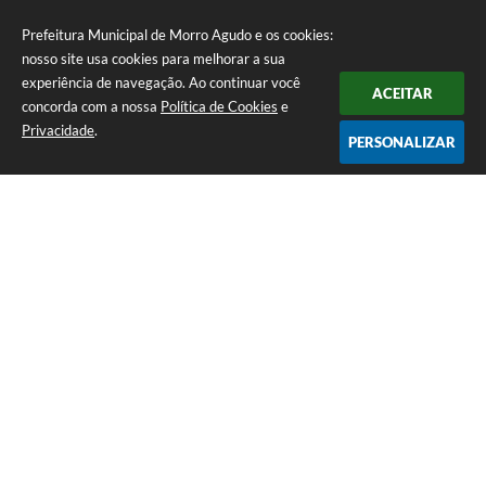
Prefeitura Municipal de Morro Agudo e os cookies:
nosso site usa cookies para melhorar a sua
experiência de navegação. Ao continuar você
ACEITAR
concorda com a nossa
Política de Cookies
e
Privacidade
.
PERSONALIZAR
Telefone: (16) 3851-1400
Endereço: Praça Martinico Prado, nº 1626 | CEP: 14640-000
Atendimento de Segunda-feira a Sexta-feira das 08h às 17h
Prefeitura Municipal de Morro Agudo
Versão do Sistema:
3.5.3 - 19/06/2026
Portal atualizado em:
07/08/2026 07:24
Dados Abertos
Copyright Instar - 2006-2026. Todos os direitos reservados -