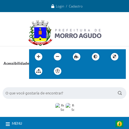
Login / Cadastro
Acessibilidade
BUSCA DO SITE:
MENU