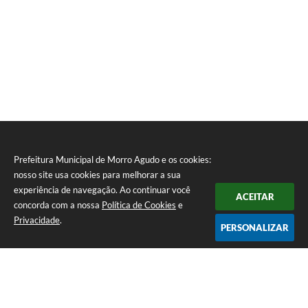
Prefeitura Municipal de Morro Agudo e os cookies:
nosso site usa cookies para melhorar a sua
experiência de navegação. Ao continuar você
ACEITAR
concorda com a nossa
Política de Cookies
e
Privacidade
.
PERSONALIZAR
Telefone: (16) 3851-1400
Endereço: Praça Martinico Prado, nº 1626 | CEP: 14640-000
Atendimento de Segunda-feira a Sexta-feira das 08h às 17h
Prefeitura Municipal de Morro Agudo